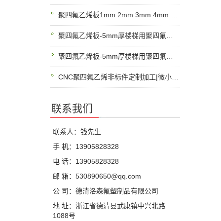
聚四氟乙烯板1mm 2mm 3mm 4mm 5mm 6mm厚四氟板聚四氟乙烯板厂家
聚四氟乙烯板-5mm厚楼梯用聚四氟乙烯板-管道工程垫板
聚四氟乙烯板-5mm厚楼梯用聚四氟乙烯板-管道工程垫板
CNC聚四氟乙烯非标件定制加工|微小精密PTFE零件来图加工定制
联系我们
联系人：钱先生
手 机：13905828328
电 话：13905828328
邮 箱：530890650@qq.com
公 司：德清洛森氟塑制品有限公司
地 址：浙江省德清县武康镇中兴北路
1088号